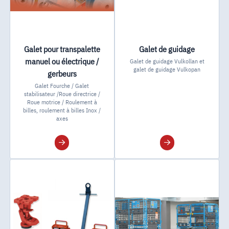
Galet pour transpalette
Galet de guidage
manuel ou électrique /
Galet de guidage Vulkollan et
galet de guidage Vulkopan
gerbeurs
Galet Fourche / Galet
stabilisateur /Roue directrice /
Roue motrice / Roulement à
billes, roulement à billes Inox /
axes