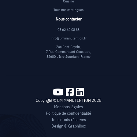
Cuisine
Tous nos catalogues
Nous contacter
05 62 62 08 33
info@bmmanutention.fr
Zac Pont Peyrin,
7 Rue Commandant Cousteau,
32600 L'Isle-Jourdain, France
Copyright © BM MANUTENTION 2025
Mentions légales
Politique de confidentialité
Tous droits réservés
Design ©
Graphibox