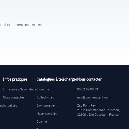
ect de l’environnement.
Infos pratiques
Catalogues à télécharger
Nous contacter
Entreprise / Savoir-faire
Industrie
05 62 62 08 33
Nous contacter
Collectivités
info@bmmanutention.fr
ent
Actualités
Environnement
Zac Pont Peyrin,
7 Rue Commandant Cousteau,
Hypermarchés
32600 L'Isle-Jourdain, France
Cuisine