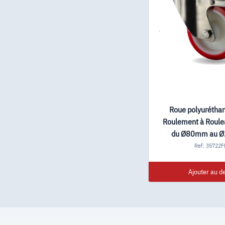
Roue polyurétha
Roulement à Roulea
du Ø80mm au 
Ref: 35722F
Ajouter au de