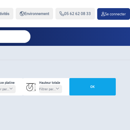
tivités
Environnement
05 62 62 08 33
Se connecter
xe platine
Hauteur totale
OK
r par...
Filtrer par...