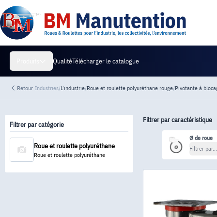
Qualité
Télécharger le catalogue
Produits
Retour
Industries
/
L'industrie
/
Roue et roulette polyuréthane rouge
/
Pivotante à bloca
Filtrer par caractéristique
Filtrer par catégorie
Ø de roue
Roue et roulette polyuréthane
Filtrer par...
Roue et roulette polyuréthane