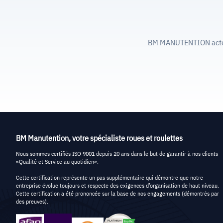
BM MANUTENTION acteur 
BM Manutention, votre spécialiste roues et roulettes
Nous sommes certifiés ISO 9001 depuis 20 ans dans le but de garantir à nos clients
«Qualité et Service au quotidien».
Cette certification représente un pas supplémentaire qui démontre que notre
entreprise évolue toujours et respecte des exigences d’organisation de haut niveau.
Cette certification a été prononcée sur la base de nos engagements (démontrés par
des preuves).