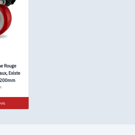
ne Rouge
ux, Existe
Ø200mm
R
vis