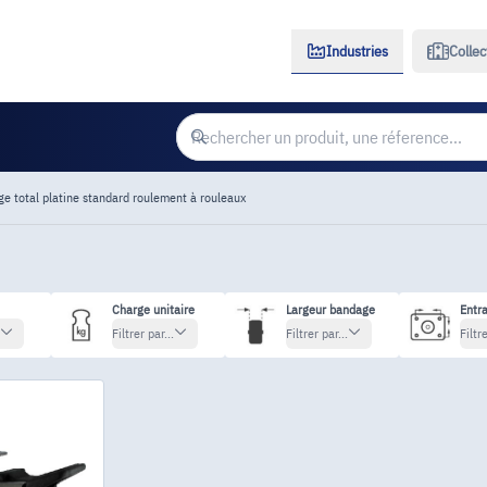
Industries
Collec
ge total platine standard roulement à rouleaux
Charge unitaire
Largeur bandage
Entra
Filtrer par...
Filtrer par...
Filtre