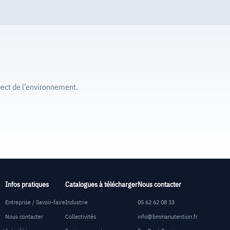
ect de l’environnement.
Infos pratiques
Catalogues à télécharger
Nous contacter
Entreprise / Savoir-faire
Industrie
05 62 62 08 33
Nous contacter
Collectivités
info@bmmanutention.fr