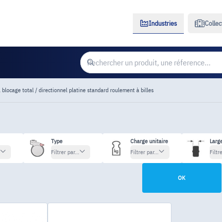
Industries
Collec
 blocage total / directionnel platine standard roulement à billes
Type
Charge unitaire
Larg
Filtrer par...
Filtrer par...
Filtre
OK