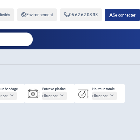
tivités
Environnement
05 62 62 08 33
Se connecter
eur bandage
Entraxe platine
Hauteur totale
r par...
Filtrer par...
Filtrer par...