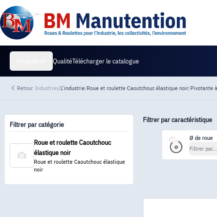
Qualité
Télécharger le catalogue
Produits
Retour
Industries
/
L'industrie
/
Roue et roulette Caoutchouc élastique noir
/
Pivotante à
Filtrer par caractéristique
Filtrer par catégorie
Ø de roue
Roue et roulette Caoutchouc
Filtrer par...
élastique noir
Roue et roulette Caoutchouc élastique
noir