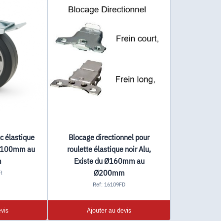
c élastique
Blocage directionnel pour
u Ø100mm au
roulette élastique noir Alu,
m
Existe du Ø160mm au
Ø200mm
R
Ref: 16109FD
vis
Ajouter au devis