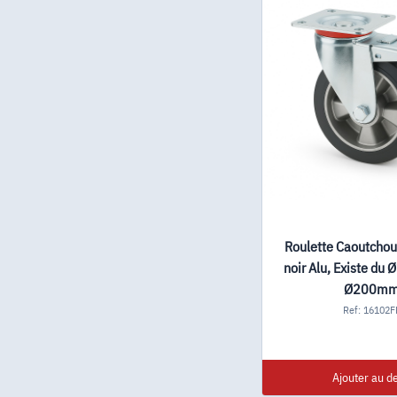
Roulette Caoutchou
noir Alu, Existe d
Ø200m
Ref: 16102F
Ajouter au de