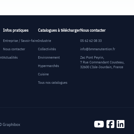
Infos pratiques
Catalogues à télécharger
Nous contacter
Entreprise / Savoir-faire
Industrie
05 62 62 08 33
Nous contacter
Collectivités
info@bmmanutention.fr
ent
Actualités
Environnement
Zac Pont Peyrin,
7 Rue Commandant Cousteau,
Hypermarchés
32600 L'Isle-Jourdain, France
Cuisine
Tous nos catalogues
 ©
Graphibox