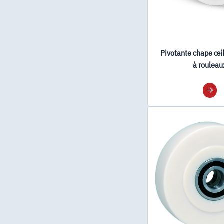
Pivotante chape œi
à rouleau