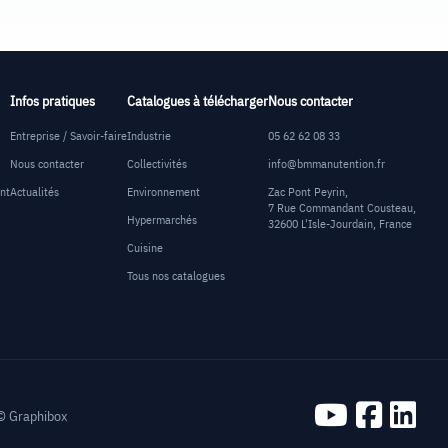
Infos pratiques
Catalogues à télécharger
Nous contacter
Entreprise / Savoir-faire
Industrie
05 62 62 08 33
Nous contacter
Collectivités
info@bmmanutention.fr
ent
Actualités
Environnement
Zac Pont Peyrin,
7 Rue Commandant Cousteau,
Hypermarchés
32600 L'Isle-Jourdain, France
Cuisine
Tous nos catalogues
 ©
Graphibox