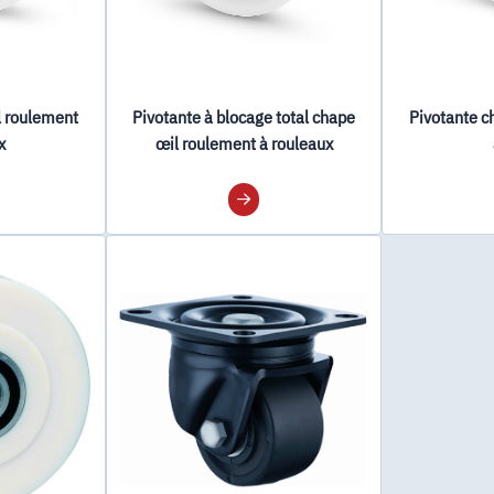
l roulement
Pivotante à blocage total chape
Pivotante c
x
œil roulement à rouleaux