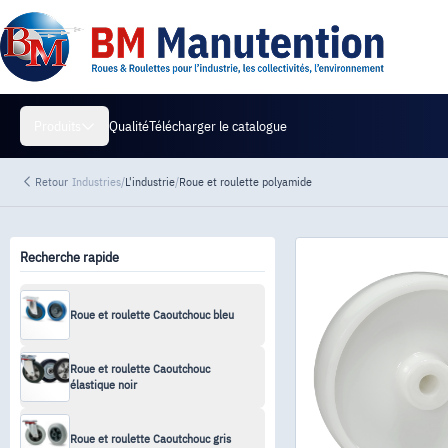
Qualité
Télécharger le catalogue
Produits
Retour
Industries
/
L'industrie
/
Roue et roulette polyamide
Recherche rapide
Roue et roulette Caoutchouc bleu
Roue et roulette Caoutchouc
élastique noir
Roue et roulette Caoutchouc gris