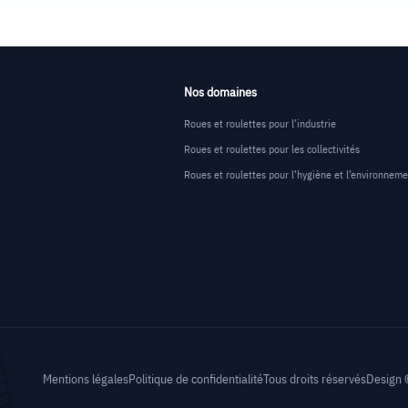
Nos domaines
Roues et roulettes pour l’industrie
Roues et roulettes pour les collectivités
Roues et roulettes pour l’hygiène et l’environnem
Mentions légales
Politique de confidentialité
Tous droits réservés
Design