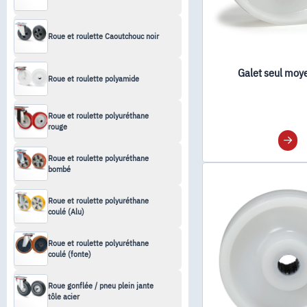
Roue et roulette Caoutchouc noir
Galet seul moye
Roue et roulette polyamide
Roue et roulette polyuréthane
rouge
Roue et roulette polyuréthane
bombé
Roue et roulette polyuréthane
coulé (Alu)
Roue et roulette polyuréthane
coulé (fonte)
Roue gonflée / pneu plein jante
tôle acier