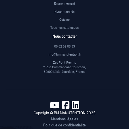
Environnement
Hypermarchés
Cuisine
Tous nos catalogues
Nous contacter
05 62 62 08 33
info@bmmanutention.fr
Zac Pont Peyrin,
7 Rue Commandant Cousteau,
32600 L'Isle-Jourdain, France
Copyright © BM MANUTENTION 2025
Mentions légales
Politique de confidentialité