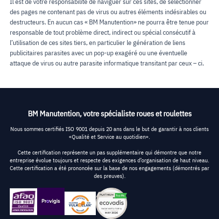
Il est de votre responsabilité de naviguer sur ces sites, de sélectionner
des pages ne contenant pas de virus ou autres éléments indésirables ou
destructeurs. En aucun cas « BM Manutention» ne pourra être tenue pour
responsable de tout problème direct, indirect ou spécial consécutif à
l’utilisation de ces sites tiers, en particulier le génération de liens
publicitaires parasites avec un pop-up exagéré ou une éventuelle
attaque de virus ou autre parasite informatique transitant par ceux – ci.
BM Manutention, votre spécialiste roues et roulettes
Nous sommes certifiés ISO 9001 depuis 20 ans dans le but de garantir à nos clients
«Qualité et Service au quotidien».
Cette certification représente un pas supplémentaire qui démontre que notre
entreprise évolue toujours et respecte des exigences d’organisation de haut niveau.
Cette certification a été prononcée sur la base de nos engagements (démontrés par
des preuves).