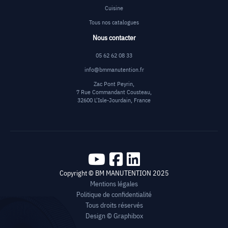
Cuisine
Tous nos catalogues
Nous contacter
05 62 62 08 33
info@bmmanutention.fr
Zac Pont Peyrin,
7 Rue Commandant Cousteau,
32600 L'Isle-Jourdain, France
Copyright © BM MANUTENTION 2025
Mentions légales
Politique de confidentialité
Tous droits réservés
Design ©
Graphibox